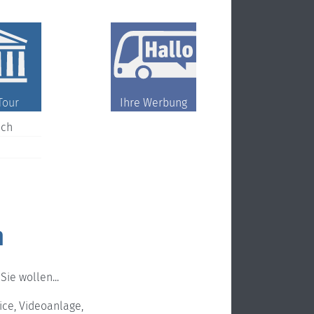
Tour
Ihre Werbung
ch
n
ie wollen...
ice, Videoanlage,