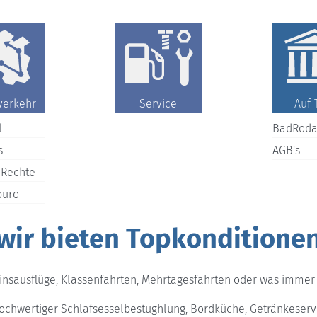
verkehr
Service
Auf 
l
BadRoda
s
AGB's
 Rechte
büro
wir bieten Topkonditione
insausflüge, Klassenfahrten, Mehrtagesfahrten oder was immer S
hochwertiger Schlafsesselbestughlung, Bordküche, Getränkeserv