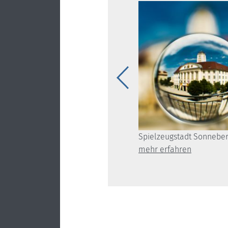
outdoor-inn
Spielzeugstadt Sonnebe
mehr erfahren
mehr erfahren