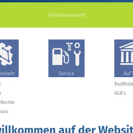
Fahrplanauskunft
verkehr
Service
Auf 
l
BadRoda
s
AGB's
 Rechte
büro
willkommen auf der Websi