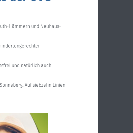
gereuth-Hämmern und Neuhaus-
hindertengerechter
ssfrei und natürlich auch
Sonneberg. Auf siebzehn Linien
Fahrpla