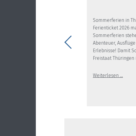
derzeit vereinzelt gültige
tändnis für evtl. Unannehmlichkeiten.
Sommerferien in Th
Ferienticket 2026 m
Sommerferien stehen
Abenteuer, Ausflüge
Erlebnisse! Damit S
Freistaat Thüringen i
Weiterlesen …